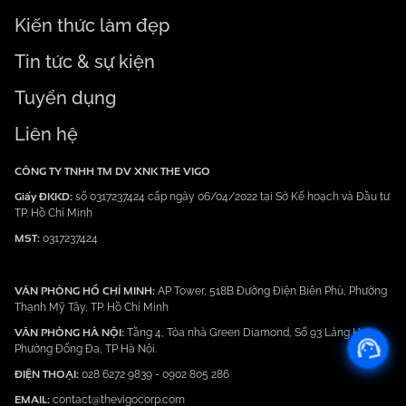
Kiến thức làm đẹp
Tin tức & sự kiện
Tuyển dụng
Liên hệ
CÔNG TY TNHH TM DV XNK THE VIGO
Giấy ĐKKD:
số 0317237424 cấp ngày 06/04/2022 tại Sở Kế hoạch và Đầu tư
TP. Hồ Chí Minh
MST:
0317237424
VĂN PHÒNG HỒ CHÍ MINH:
AP Tower, 518B Đường Điện Biên Phủ, Phường
Thạnh Mỹ Tây, TP. Hồ Chí Minh
VĂN PHÒNG HÀ NỘI:
Tầng 4, Tòa nhà Green Diamond, Số 93 Láng Hạ,
Phường Đống Đa, TP Hà Nội.
ĐIỆN THOẠI:
028 6272 9839
-
0902 805 286
EMAIL:
contact@thevigocorp.com