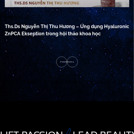
07/05/2024
07
Ths.Ds Nguyễn Thị Thu Hương – Ứng dụng Hyaluronic
L
ZnPCA Ekseption trong hội thảo khoa học
Hy
nh
TẤT CẢ SẢN PHẨM
TẤT CẢ SẢN PHẨM
TẤT CẢ SẢN PHẨM
TẤT CẢ