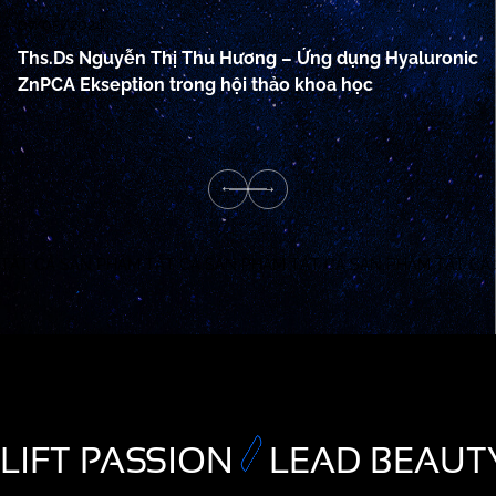
07/05/2024
07
Ths.Ds Nguyễn Thị Thu Hương – Ứng dụng Hyaluronic
L
ZnPCA Ekseption trong hội thảo khoa học
Hy
nh
TẤT CẢ SẢN PHẨM
TẤT CẢ SẢN PHẨM
TẤT CẢ SẢN PHẨM
TẤT CẢ
LIFT PASSION
LEAD BEAUT