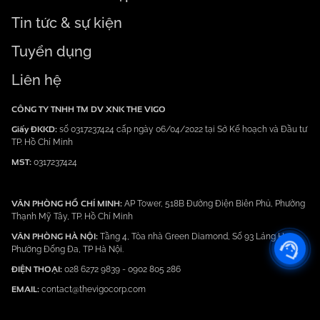
Tin tức & sự kiện
Tuyển dụng
Liên hệ
CÔNG TY TNHH TM DV XNK THE VIGO
Giấy ĐKKD:
số 0317237424 cấp ngày 06/04/2022 tại Sở Kế hoạch và Đầu tư
TP. Hồ Chí Minh
MST:
0317237424
VĂN PHÒNG HỒ CHÍ MINH:
AP Tower, 518B Đường Điện Biên Phủ, Phường
Thạnh Mỹ Tây, TP. Hồ Chí Minh
VĂN PHÒNG HÀ NỘI:
Tầng 4, Tòa nhà Green Diamond, Số 93 Láng Hạ,
Phường Đống Đa, TP Hà Nội.
ĐIỆN THOẠI:
028 6272 9839
-
0902 805 286
EMAIL:
contact@thevigocorp.com