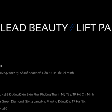
LEAD BEAUTY
LIFT P
GO
6/04/2022 tại Sở Kế hoạch và Đầu tư TP. Hồ Chí Minh
, 518B Đường Điện Biên Phủ, Phường Thạnh Mỹ Tây, TP. Hồ Chí Minh
à Green Diamond, Số 93 Láng Hạ, Phường Đống Đa, TP Hà Nội.
5 286