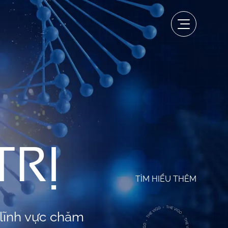
TRỊ
TÌM HIỂU THÊM
 lĩnh vực chăm