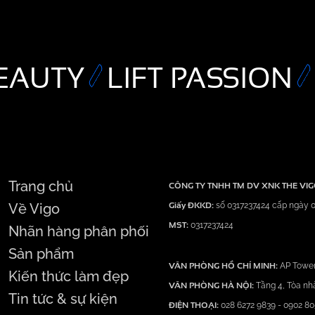
EAUTY
LIFT PASSION
Trang chủ
CÔNG TY TNHH TM DV XNK THE VI
Giấy ĐKKD:
Về Vigo
số 0317237424 cấp ngày 0
MST:
0317237424
Nhãn hàng phân phối
Sản phẩm
VĂN PHÒNG HỒ CHÍ MINH:
AP Tower
Kiến thức làm đẹp
VĂN PHÒNG HÀ NỘI:
Tầng 4, Tòa nh
Tin tức & sự kiện
ĐIỆN THOẠI:
028 6272 9839
-
0902 80