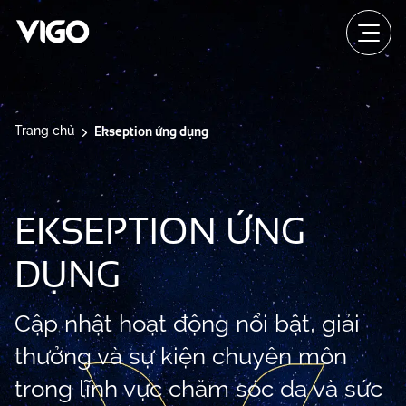
Ekseption ứng dụng
Trang chủ
EKSEPTION ỨNG
DỤNG
Cập nhật hoạt động nổi bật, giải
thưởng và sự kiện chuyên môn
trong lĩnh vực chăm sóc da và sức