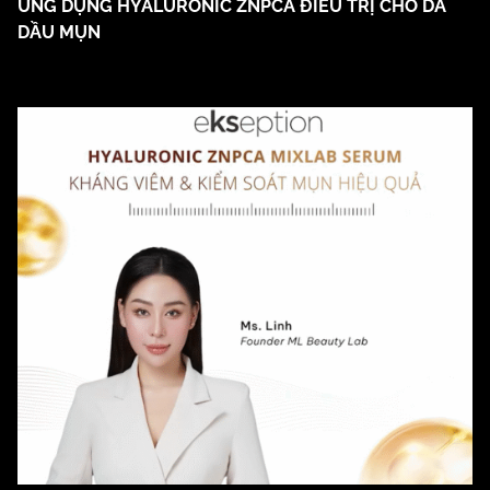
ỨNG DỤNG HYALURONIC ZNPCA ĐIỀU TRỊ CHO DA
DẦU MỤN