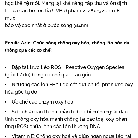
học thế hệ mới. Mang lại khả năng hấp thu và ổn định
tất cả các bộ lọc tia UVB ở phạm vi 280-320nm. Đạt
mức
bảo vệ cao nhất ở bước sóng 314nm.
Ferulic Acid: Chức năng chống oxy hóa, chống lão hóa da
thông qua các cơ chế:
Dập tắt trực tiếp ROS = Reactive Oxygen Species
(gốc tự do) bằng cơ chế quét tận gốc.
Nhường các ion H+ từ đó cắt đứt chuỗi phản ứng oxy
hóa gốc tự do
Ức chế các enzym oxy hóa
Sửa chữa các thành phần tế bào bị hư hỏngCó đặc
tính chống oxy hóa mạnh chống lại các loại oxy phản
ứng (ROS) chữa lành các tổn thương DNA.
Vitamin E: Chống oxy hoá và giúp ngăn ngừa tác hại