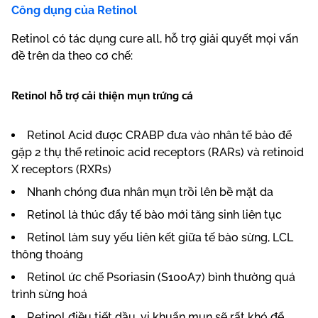
Công dụng của Retinol
Retinol có tác dụng cure all, hỗ trợ giải quyết mọi vấn
đề trên da theo cơ chế:
Retinol
hỗ trợ cải thiện mụn trứng cá
Retinol Acid được CRABP đưa vào nhân tế bào để
gặp 2 thụ thể retinoic acid receptors (RARs) và retinoid
X receptors (RXRs)
Nhanh chóng đưa nhân mụn trồi lên bề mặt da
Retinol là thúc đẩy tế bào mới tăng sinh liên tục
Retinol làm suy yếu liên kết giữa tế bào sừng, LCL
thông thoáng
Retinol ức chế Psoriasin (S100A7) bình thường quá
trình sừng hoá
Retinol điều tiết dầu, vi khuẩn mụn sẽ rất khó để