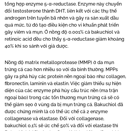
tổng hợp enzyme 5-α-reductase. Enzyme này chuyển
đổi testosterone thành DHT, liên kết với các thụ thể
androgen trên tuyến bã nhờn và gây ra sản xuất dầu
quá mức, từ đó tạo điều kiện cho vi khuẩn phát triển
gây viêm và mụn. Ở nồng độ 0.001% cả bakuchiol và
retinoic acid đều cho thấy 5-α-reductase giảm khoảng
40% khi so sánh với giả dược.
Nồng độ matrix metalloprotease (MMP) ở da mụn
trứng cá cao hơn nhiều so với da bình thường. MPPs
gây ra phá hủy các protein nền ngoại bào như collagen,
fibronectin, laminin và elastin. Việc giảm thiểu sự hiện
diện của các enzyme phá hủy cấu trúc nền (ma trận
ngoại bào) trong các tổn thương mụn trứng cá sẽ có
thể giảm sẹo ở vùng da bị mụn trứng cá. Bakuchiol đã
được chứng minh là có thể ức chế cả 2 enzyme
collagenase và elastase. Đối với collagenase,
bakuchiol 0,1% sẽ ức chế 50% và đối với elastase thì