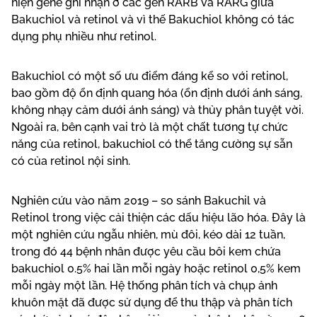
hiện gene ghi nhận ở các gen RARB và RARG giữa
Bakuchiol và retinol và vì thế Bakuchiol không có tác
dụng phụ nhiều như retinol.
Bakuchiol có một số ưu điểm đáng kể so với retinol,
bao gồm độ ổn định quang hóa (ổn định dưới ánh sáng,
không nhạy cảm dưới ánh sáng) và thủy phân tuyệt vời.
Ngoài ra, bên cạnh vai trò là một chất tương tự chức
năng của retinol, bakuchiol có thể tăng cường sự sẵn
có của retinol nội sinh.
Nghiên cứu vào năm 2019 – so sánh Bakuchil và
Retinol trong việc cải thiện các dấu hiệu lão hóa. Đây là
một nghiên cứu ngẫu nhiên, mù đôi, kéo dài 12 tuần,
trong đó 44 bệnh nhân được yêu cầu bôi kem chứa
bakuchiol 0.5% hai lần mỗi ngày hoặc retinol 0,5% kem
mỗi ngày một lần. Hệ thống phân tích và chụp ảnh
khuôn mặt đã được sử dụng để thu thập và phân tích