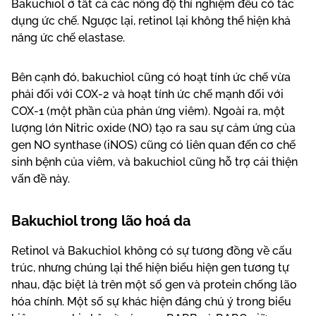
Bakuchiol ở tất cả các nồng độ thí nghiệm đều có tác
dụng ức chế. Ngược lại, retinol lại không thể hiện khả
năng ức chế elastase.
Bên cạnh đó, bakuchiol cũng có hoạt tính ức chế vừa
phải đối với COX-2 và hoạt tính ức chế mạnh đối với
COX-1 (một phần của phản ứng viêm). Ngoài ra, một
lượng lớn Nitric oxide (NO) tạo ra sau sự cảm ứng của
gen NO synthase (iNOS) cũng có liên quan đến cơ chế
sinh bệnh của viêm, và bakuchiol cũng hỗ trợ cải thiện
vấn đề này.
Bakuchiol trong lão hoá da
Retinol và Bakuchiol không có sự tương đồng về cấu
trúc, nhưng chúng lại thể hiện biểu hiện gen tương tự
nhau, đặc biệt là trên một số gen và protein chống lão
hóa chính. Một số sự khác hiện đáng chú ý trong biểu