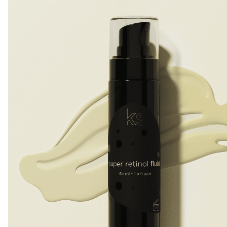
Review kem chống nắng All Day Shield
Kem chống nắng Ekseption all day shield
với thành phần
chống nắng thế hệ mới Helioguard 365, chiết xuất từ
tảo đỏ Porphyra umbilicalis. Đây là hoạt chất hấp thụ
tia cực tím mạnh (đặt biệt là tia UVA với khả năng hấp