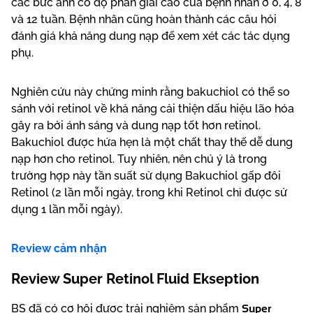
các bức ảnh có độ phân giải cao của bệnh nhân ở 0, 4, 8
và 12 tuần. Bệnh nhân cũng hoàn thành các câu hỏi
đánh giá khả năng dung nạp để xem xét các tác dụng
phụ.
Nghiên cứu này chứng minh rằng bakuchiol có thể so
sánh với retinol về khả năng cải thiện dấu hiệu lão hóa
gây ra bởi ánh sáng và dung nạp tốt hơn retinol.
Bakuchiol được hứa hẹn là một chất thay thế dễ dung
nạp hơn cho retinol. Tuy nhiên, nên chú ý là trong
trường hợp này tần suất sử dụng Bakuchiol gấp đôi
Retinol (2 lần mỗi ngày, trong khi Retinol chỉ được sử
dụng 1 lần mỗi ngày).
Review cảm nhận
Review Super Retinol Fluid Ekseption
Super
BS đã có cơ hội được trải nghiệm sản phẩm