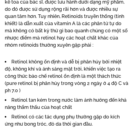
kê toa của bác sĩ, được lưu hành dưới dạng mỹ phẩm,
do đó được sử dụng rộng rãi hơn và được nhiều sự
quan tâm hơn. Tuy nhiên, Retinoids truyền thống (tinh
khiết) là dẫn xuất của vitamin A là các phân tử tự do
mà không có bất kỳ thứ gì bao quanh chúng có một số
nhược điểm mà retinol hay các hoạt chất khác của
nhóm retinoids thường xuyên gặp phải :
Retinol không ổn định và dễ bị phân hủy bởi nhiệt
độ, không khí và ánh sáng mặt trời, khiến việc tạo ra
công thức bào chế retinol ổn định là một thách thức
(pure retinol bị phân hủy trong vòng 2 ngày ở 4 độ C và
ph 7.0 )
Retinol tan kém trong nước làm ảnh hưởng đến khả
năng thẩm thấu của hoạt chất
Retinol có các tác dụng phụ thường gặp do kích
ứng như bong tróc, đỏ da thời gian đầu.