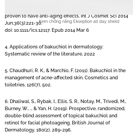
3. Bakuchiol: a retinol-like functional compound
revealed by gene expression profiling and clinically
proven to have anti-aging effects, Int J Cosmet Sci 2014
Kem chống nắng Ekseption all day shield
Jun;36(3):221-30.
doi: 10.1111/ics.12117. Epub 2014 Mar 6
4. Applications of bakuchiol in dermatology:
Systematic review of the literature, 2022
5. Chaudhuri, R. K., & Marchio, F. (2011). Bakuchiol in the
management of acne-affected skin. Cosmetics and
toiletries, 126(7), 502.
6. Dhaliwal, S., Rybak, I., Ellis, S. R., Notay, M., Trivedi, M.,
Burney, W., … & Yan, H. (2019). Prospective, randomized,
double‐blind assessment of topical bakuchiol and
retinol for facial photoageing. British Journal of
Dermatology, 180(2), 289-296.