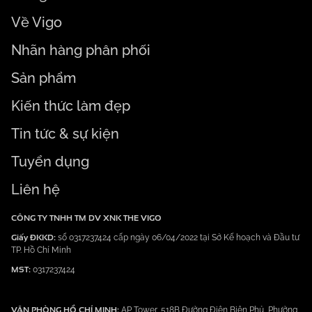
Về Vigo
Nhãn hàng phân phối
Sản phẩm
Kiến thức làm đẹp
Tin tức & sự kiện
Tuyển dụng
Liên hệ
CÔNG TY TNHH TM DV XNK THE VIGO
Giấy ĐKKD:
số 0317237424 cấp ngày 06/04/2022 tại Sở Kế hoạch và Đầu tư
TP. Hồ Chí Minh
MST:
0317237424
VĂN PHÒNG HỒ CHÍ MINH:
AP Tower, 518B Đường Điện Biên Phủ, Phường