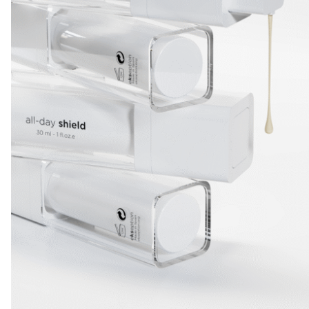
Tài liệu tham khảo:
1. Zasada M, Budzisz E. Retinoids: active molecules
influencing skin structure formation in cosmetic and
dermatological treatments. Postepy Dermatol Alergol.
2019;36(4):392-397. doi:10.5114/ada.2019.87443
2. Jun SH, Kim H, Lee H, Song JE, Park SG, Kang NG.
Synthesis of Retinol-Loaded Lipid Nanocarrier via
Vacuum Emulsification to Improve Topical Skin
Delivery. Polymers (Basel). 2021;13(5):826. Published
2021 Mar 8. doi:10.3390/polym13050826