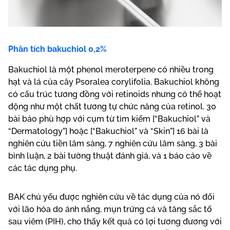
Phân tích bakuchiol 0,2%
Bakuchiol là một phenol meroterpene có nhiều trong
hạt và lá của cây Psoralea corylifolia. Bakuchiol không
có cấu trúc tương đồng với retinoids nhưng có thể hoạt
động như một chất tương tự chức năng của retinol. 30
bài báo phù hợp với cụm từ tìm kiếm [“Bakuchiol” và
“Dermatology”] hoặc [“Bakuchiol” và “Skin”] 16 bài là
nghiên cứu tiền lâm sàng, 7 nghiên cứu lâm sàng, 3 bài
bình luận, 2 bài tường thuật đánh giá, và 1 báo cáo về
các tác dụng phụ.
BAK chủ yếu được nghiên cứu về tác dụng của nó đối
với lão hóa do ánh nắng, mụn trứng cá và tăng sắc tố
sau viêm (PIH), cho thấy kết quả có lợi tương đương với