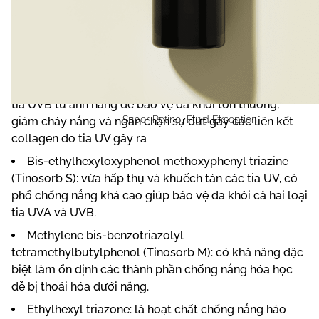
thụ bước sóng cực đại ở mức 335 nm với hệ số hấp thụ
mol là 45.000). Ngoài ra, thành phần của kem chống
nắng Ekseption All day shield còn có các màng lọc:
Ethylhexyl methoxycinnamate: Có tác dụng hấp thụ
tia UVB từ ánh nắng để bảo vệ da khỏi tổn thương,
Super Retinol Fluid Ekseption
giảm cháy nắng và ngăn chặn sự đứt gãy các liên kết
collagen do tia UV gây ra
Bis-ethylhexyloxyphenol methoxyphenyl triazine
(Tinosorb S): vừa hấp thụ và khuếch tán các tia UV, có
phổ chống nắng khá cao giúp bảo vệ da khỏi cả hai loại
tia UVA và UVB.
Methylene bis-benzotriazolyl
tetramethylbutylphenol (Tinosorb M): có khả năng đặc
biệt làm ổn định các thành phần chống nắng hóa học
dễ bị thoái hóa dưới nắng.
Ethylhexyl triazone: là hoạt chất chống nắng háo