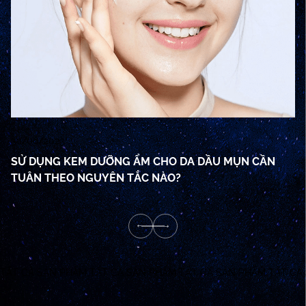
30/06/2023
13
SỬ DỤNG KEM DƯỠNG ẨM CHO DA DẦU MỤN CẦN
D
TUÂN THEO NGUYÊN TẮC NÀO?
TẤT CẢ SẢN PHẨM
TẤT CẢ SẢN PHẨM
TẤT CẢ SẢN PHẨM
TẤT CẢ