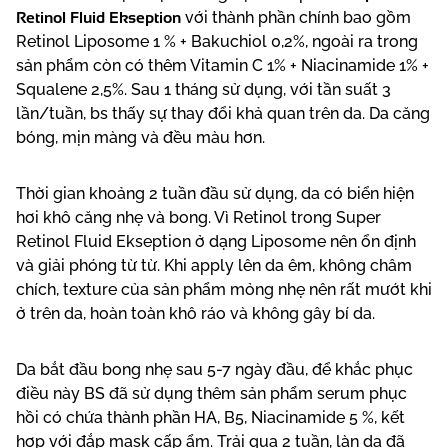
Retinol Fluid Ekseption
với thành phần chính bao gồm
Retinol Liposome 1 % + Bakuchiol 0,2%, ngoài ra trong
sản phẩm còn có thêm Vitamin C 1% + Niacinamide 1% +
Squalene 2,5%. Sau 1 tháng sử dụng, với tần suất 3
lần/tuần, bs thấy sự thay đổi khả quan trên da. Da căng
bóng, mịn màng và đều màu hơn.
Thời gian khoảng 2 tuần đầu sử dụng, da có biển hiện
hơi khô căng nhẹ và bong. Vì Retinol trong Super
Retinol Fluid Ekseption ở dạng Liposome nên ổn định
và giải phóng từ từ. Khi apply lên da êm, không châm
chích, texture của sản phẩm mỏng nhẹ nên rất mướt khi
ở trên da, hoàn toàn khô ráo và không gây bí da.
Da bắt đầu bong nhẹ sau 5-7 ngày đầu, để khắc phục
điều này BS đã sử dụng thêm sản phẩm serum phục
hồi có chứa thành phần HA, B5, Niacinamide 5 %, kết
hợp với đắp mask cấp ẩm. Trải qua 2 tuần, làn da đã