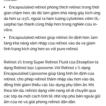
Encapsulated retinol phóng thích retinol trong thời
gian chậm hơn, do đó làm giảm khả năng gây kích ứng
da hơn 12-23%, ngoài ra hàm lượng cytokines viêm (IL-
1alpha) tạo thành cũng thấp hơn trong nghiên cứu in-
vitro.
Encapsulated retinol giúp retinol ổn định hơn, làm
tăng khả năng xâm nhập của retinol vào da và giảm
tình trạng kích ứng hơn so với pure retinol.
Retinol 1% trong
Super Retinol
Fluid của Ekseption là
dạng Retinol bọc Liposome. Với Retinol 1 % dạng
Encapsulated Liposome giúp tăng tính ổn định của
retinol, cho phép retinol thâm nhập sâu hơn vào da,
đồng thời giảm thiểu các tác dụng phụ tiềm ẩn. Khi
thoa lên da, retinol dạng viên nang sẽ di chuyển qua
các lớp da một cách tinh tế, nhờ lớp phủ bên ngoài giữ
ẩm của nó và giải phóng retinol dần dần.