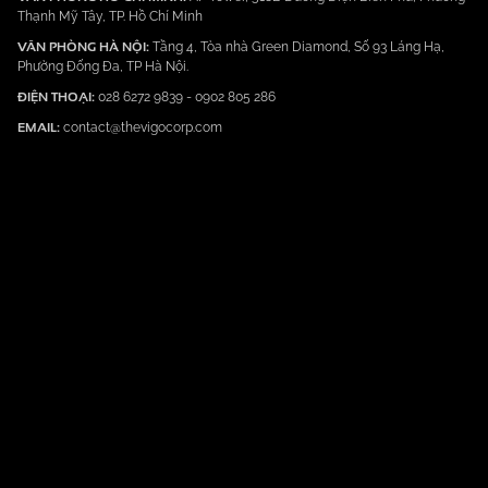
Thạnh Mỹ Tây, TP. Hồ Chí Minh
VĂN PHÒNG HÀ NỘI:
Tầng 4, Tòa nhà Green Diamond, Số 93 Láng Hạ,
Phường Đống Đa, TP Hà Nội.
ĐIỆN THOẠI:
028 6272 9839
-
0902 805 286
EMAIL:
contact@thevigocorp.com