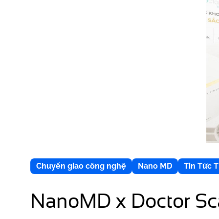
Chuyển giao công nghệ
Nano MD
Tin Tức 
NanoMD x Doctor Sca