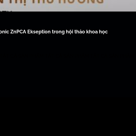
nic ZnPCA Ekseption trong hội thảo khoa học
TẤT CẢ SẢN PHẨM
TẤT CẢ SẢN PHẨM
TẤT CẢ SẢN PHẨM