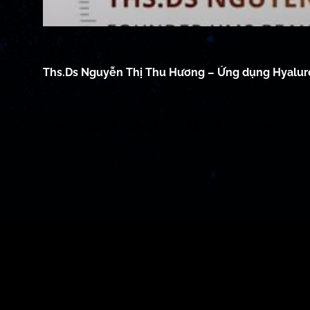
07/05/2024
Ths.Ds Nguyễn Thị Thu Hương – Ứng dụng Hyaluro
TẤT CẢ SẢN PHẨM
TẤT CẢ SẢN PHẨM
TẤT CẢ SẢN PHẨM