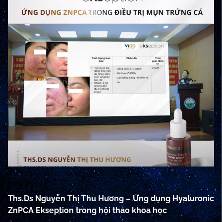
07/05/2024
07
Ths.Ds Nguyễn Thị Thu Hương – Ứng dụng Hyaluronic
L
ZnPCA Ekseption trong hội thảo khoa học
Hy