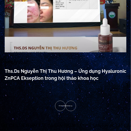
07/05/2024
07
Ths.Ds Nguyễn Thị Thu Hương – Ứng dụng Hyaluronic
L
ZnPCA Ekseption trong hội thảo khoa học
Hy
nh
TẤT CẢ SẢN PHẨM
TẤT CẢ SẢN PHẨM
TẤT CẢ SẢN PHẨM
TẤT CẢ