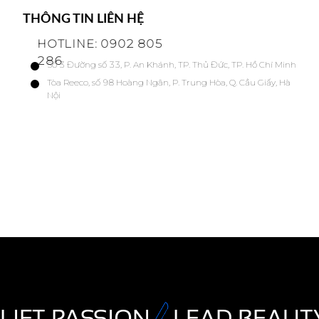
THÔNG TIN LIÊN HỆ
HOTLINE: 0902 805
286
Số 3 Đường số 33, P. An Khánh, TP. Thủ Đức, TP. Hồ Chí Minh
Tòa Reeco, số 98 Hoàng Ngân, P. Trung Hòa, Q. Cầu Giấy, Hà
Nội
LIFT PASSION
LEAD BEAUT