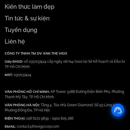
Kiến thức làm đẹp
Tin tức & sự kiện
Tuyển dụng
Liên hệ
CÔNG TY TNHH TM DV XNK THE VIGO
Giấy ĐKKD:
số 0317237424 cấp ngày 06/04/2022 tại Sở Kế hoạch và Đầu tư
TP. Hồ Chí Minh
MST:
0317237424
VĂN PHÒNG HỒ CHÍ MINH:
AP Tower, 518B Đường Điện Biên Phủ, Phường
Thạnh Mỹ Tây, TP. Hồ Chí Minh
VĂN PHÒNG HÀ NỘI:
Tầng 4, Tòa nhà Green Diamond, Số 93 Láng Hạ,
Phường Đống Đa, TP Hà Nội.
ĐIỆN THOẠI:
028 6272 9839
-
0902 805 286
EMAIL:
contact@thevigocorp.com