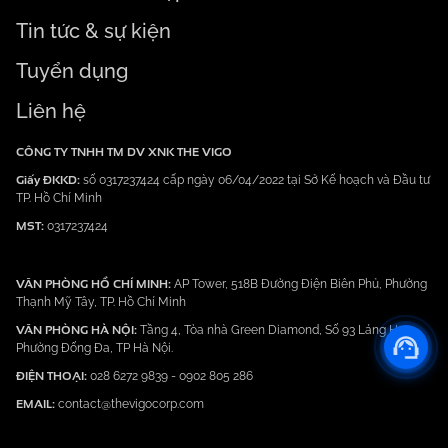
Tin tức & sự kiện
Tuyển dụng
Liên hệ
CÔNG TY TNHH TM DV XNK THE VIGO
Giấy ĐKKD:
số 0317237424 cấp ngày 06/04/2022 tại Sở Kế hoạch và Đầu tư
TP. Hồ Chí Minh
MST:
0317237424
VĂN PHÒNG HỒ CHÍ MINH:
AP Tower, 518B Đường Điện Biên Phủ, Phường
Thạnh Mỹ Tây, TP. Hồ Chí Minh
VĂN PHÒNG HÀ NỘI:
Tầng 4, Tòa nhà Green Diamond, Số 93 Láng Hạ,
Phường Đống Đa, TP Hà Nội.
ĐIỆN THOẠI:
028 6272 9839
-
0902 805 286
EMAIL:
contact@thevigocorp.com