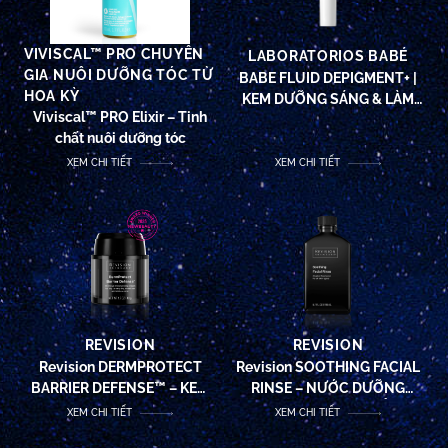
VIVISCAL™ PRO CHUYÊN
LABORATORIOS BABÉ
GIA NUÔI DƯỠNG TÓC TỪ
BABE FLUID DEPIGMENT+ |
HOA KỲ
KEM DƯỠNG SÁNG & LÀM
Viviscal™ PRO Elixir – Tinh
MỜ VẾT THÂM NÁM
chất nuôi dưỡng tóc
DEPIGMENT+
XEM CHI TIẾT
XEM CHI TIẾT
REVISION
REVISION
Revision DERMPROTECT
Revision SOOTHING FACIAL
BARRIER DEFENSE™ – KEM
RINSE – NƯỚC DƯỠNG
PHỤC HỒI & CHỐNG LÃO
CHUYÊN SÂU VÀ CẤP ẨM ĐA
XEM CHI TIẾT
XEM CHI TIẾT
HÓA, TÁI THIẾT LẬP NHỊP
TẦNG