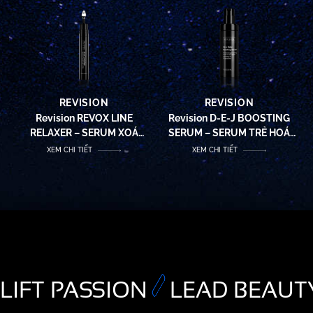
SINH HỌC DA
REVISION
REVISION
Revision REVOX LINE
Revision D-E-J BOOSTING
RELAXER – SERUM XOÁ
SERUM – SERUM TRẺ HOÁ
NHĂN TOÀN DIỆN
VÀ KÍCH HOẠT NĂNG
XEM CHI TIẾT
XEM CHI TIẾT
LƯỢNG TẾ BÀO
LIFT PASSION
LEAD BEAUT