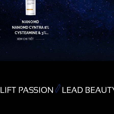
NANOMD
NANOMD CYNTRA 8%
CYSTEAMINE & 3%
TRANEXAMIC ACID – KEM
XEM CHI TIẾT
DƯỠNG SÁNG ĐỀU MÀU DA
LIFT PASSION
LEAD BEAUT